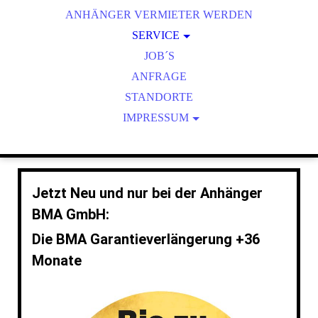
ANHÄNGER VERMIETER WERDEN
HAPERT ANHÄNGER
BMA TRAILER
SERVICE
BMA PLANEN & SPRIEGEL
REPARATUR
JOB´S
BMA BORDWANDAUFSÄTZE
BMA KÜHLI | ICE
ANFRAGE
BMA AUFFAHRSCHIENEN
100KM/H RECHNER
STANDORTE
BMA STAUBOXEN
ANHÄNGELAST
IMPRESSUM
BELEGUNGSPLAN STECKER
BMA SPECIAL EQUIPMENT
AGB
REIFENDRUCK & ANZUGSDREHMOMENT
DATENSCHUTZ
BEDIENUNGS- MONTAGEANLEITUNGEN
Jetzt Neu und nur bei der Anhänger
KUPPLUNGSHÖHE
BMA GmbH:
STÜTZLAST
Die BMA Garantieverlängerung +36
BMA GARANTIEVERLÄNGERUNG
Monate
KFZ STEUER RECHNER
GEWÄHRLEISTUNGSANTRAG
KEY&GO