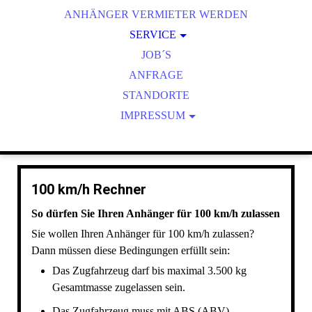
ANHÄNGER VERMIETER WERDEN
HAPERT ANHÄNGER
BMA TRAILER
SERVICE
BMA PLANEN & SPRIEGEL
REPARATUR
JOB´S
BMA BORDWANDAUFSÄTZE
BMA KÜHLI | ICE
ANFRAGE
BMA AUFFAHRSCHIENEN
100KM/H RECHNER
STANDORTE
BMA STAUBOXEN
ANHÄNGELAST
IMPRESSUM
BELEGUNGSPLAN STECKER
BMA SPECIAL EQUIPMENT
AGB
REIFENDRUCK & ANZUGSDREHMOMENT
DATENSCHUTZ
BEDIENUNGS- MONTAGEANLEITUNGEN
100 km/h Rechner
KUPPLUNGSHÖHE
So dürfen Sie Ihren Anhänger für 100 km/h zulassen
STÜTZLAST
Sie wollen Ihren Anhänger für 100 km/h zulassen?
BMA GARANTIEVERLÄNGERUNG
Dann müssen diese Bedingungen erfüllt sein:
KFZ STEUER RECHNER
Das Zugfahrzeug darf bis maximal 3.500 kg
GEWÄHRLEISTUNGSANTRAG
Gesamtmasse zugelassen sein.
KEY&GO
Das Zugfahrzeug muss mit ABS (ABV)